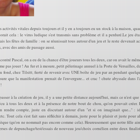
s activités vitales depuis toujours et il y en a toujours eu un stock à la maison, quan
orait cela : le virus ludique s'est transmis sans problème et il a perduré.Le jeu ét
ais les fêtes de famille : on se réunissait tous autour d'un jeu et le reste devenait a
 avec des amis de passage aussi.
ncontré Pascal, on a eu de la chance d'être joueurs tous les deux, car on avait le mêm
e pas jouer ! Au fur et à mesure, petit pèlerinage annuel à la Porte de Versailles, d
u fond, chez Tilsitt; fierté de revenir avec UNE boîte de jeu par an pendant quelq
sure que la manifestation prenait de l'envergure... et crac ! chute abyssale dans l
!
passer à la création de jeu, il y a une petite distance aujourd'hui, mais ce n'est qu
écu à tous les deux et à la présence de notre bout de chou, qu'on pouvait créer. P
en rendre compte, juste en discutant autour d'un "et si on imaginait que..." : id
tc. Tout cela s'est fait sans réfléchir à demain, juste pour le plaisir et juste pour 
hèque (qu'on ne nommait pas encore comme cela). Heureusement que notre fille aime j
rses de depunchage/test/essais de nouveau jeu/choix cornélien entre deux finaliste