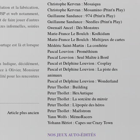
Christophe Kervran : Mosaiqua
ation et la fabrication,
Christophe Kervran : Mosamino (Print'n Play)
o, JSP et web notamment,
Guillaume Sandance : 974 (Print'n Play)
 de faire jouer d'autres
Guillaume Sandance : Needles (Print'n Play)
es informelles, soirées
Gwenaël Ancel : Dés Monstres
Marie-France Le Boulch : Kodkidam
Marie-France Le Boulch : Multijeux de cartes
artage est là et lorsque
Médéric Saint-Martin : La confrérie
Pascal Louvion : Prométhium
Pascal Louvion : Seul Maître à Bord
Pascal et Delphine Louvion : Cosplay
on ludique, décidément,
Pascal et Delphine Louvion : La piste des
âce à Olivier, Monsieur
animaux
ité pour les rencontres
Pascal et Delphine Louvion : Wonderland
Peter Thollet : Building
Peter Thollet : HexAntique
Peter Thollet : La sorcière du miroir
Peter Thollet : L'épopée des héros
Peter Thollet : Maëlstrom
Article plus ancien
Yann Wolfs : MémoRacers
Yohann Hériot : Capes sur Crazy Town
NOS JEUX AUTO-ÉDITÉS