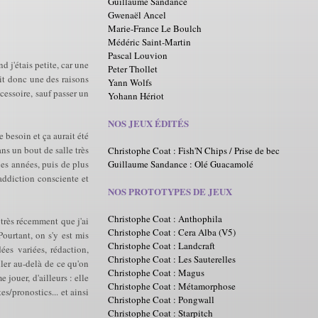
Guillaume Sandance
Gwenaël Ancel
Marie-France Le Boulch
Médéric Saint-Martin
Pascal Louvion
d j'étais petite, car une
Peter Thollet
ait donc une des raisons
Yann Wolfs
ccessoire, sauf passer un
Yohann Hériot
NOS JEUX ÉDITÉS
e besoin et ça aurait été
ans un bout de salle très
Christophe Coat : Fish'N Chips / Prise de bec
Guillaume Sandance : Olé Guacamolé
ues années, puis de plus
'addiction consciente et
NOS PROTOTYPES DE JEUX
Christophe Coat : Anthophila
e très récemment que j'ai
Christophe Coat : Cera Alba (V5)
ourtant, on s'y est mis
Christophe Coat : Landcraft
ées variées, rédaction,
Christophe Coat : Les Sauterelles
aller au-delà de ce qu'on
Christophe Coat : Magus
ouer, d'ailleurs : elle
Christophe Coat : Métamorphose
s/pronostics... et ainsi
Christophe Coat : Pongwall
Christophe Coat : Starpitch