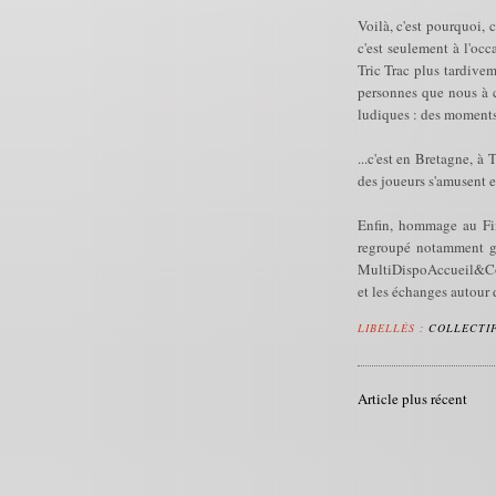
Voilà, c'est pourquoi, 
c'est seulement à l'occ
Tric Trac plus tardivem
personnes que nous à c
ludiques : des moments 
...c'est en Bretagne, à
des joueurs s'amusent e
Enfin, hommage au Fini
regroupé notamment grâ
MultiDispoAccueil&Co l
et les échanges autour 
LIBELLÉS :
COLLECTI
Article plus récent