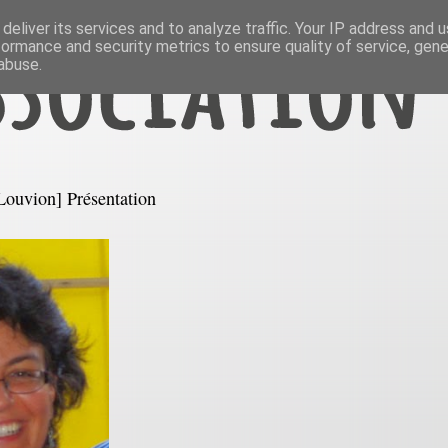
deliver its services and to analyze traffic. Your IP address and 
formance and security metrics to ensure quality of service, gen
abuse.
ouvion] Présentation