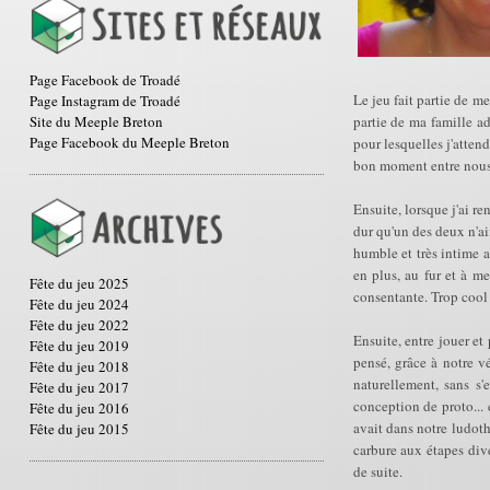
Page Facebook de Troadé
Le jeu fait partie de me
Page Instagram de Troadé
Site du Meeple Breton
partie de ma famille ad
Page Facebook du Meeple Breton
pour lesquelles j'attend
bon moment entre nous,
Ensuite, lorsque j'ai re
dur qu'un des deux n'aim
humble et très intime a
en plus, au fur et à me
Fête du jeu 2025
consentante. Trop cool 
Fête du jeu 2024
Fête du jeu 2022
Ensuite, entre jouer et 
Fête du jeu 2019
pensé, grâce à notre v
Fête du jeu 2018
naturellement, sans s'
Fête du jeu 2017
conception de proto... e
Fête du jeu 2016
avait dans notre ludot
Fête du jeu 2015
carbure aux étapes dive
de suite.