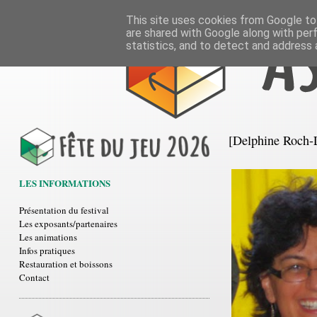
This site uses cookies from Google to 
are shared with Google along with per
statistics, and to detect and address 
[Delphine Roch-L
LES INFORMATIONS
Présentation du festival
Les exposants/partenaires
Les animations
Infos pratiques
Restauration et boissons
Contact