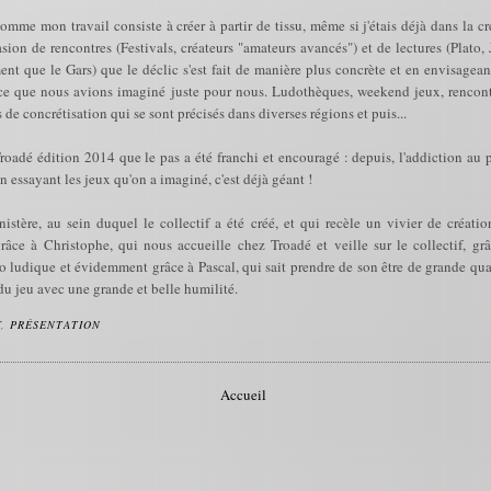
comme mon travail consiste à créer à partir de tissu, même si j'étais déjà dans la cré
asion de rencontres (Festivals, créateurs "amateurs avancés") et de lectures (Plat
ent que le Gars) que le déclic s'est fait de manière plus concrète et en envisageant
e que nous avions imaginé juste pour nous. Ludothèques, weekend jeux, rencontr
de concrétisation qui se sont précisés dans diverses régions et puis...
 Troadé édition 2014 que le pas a été franchi et encouragé : depuis, l'addiction au p
n essayant les jeux qu'on a imaginé, c'est déjà géant !
stère, au sein duquel le collectif a été créé, et qui recèle un vivier de créati
ce à Christophe, qui nous accueille chez Troadé et veille sur le collectif, gr
udique et évidemment grâce à Pascal, qui sait prendre de son être de grande qual
du jeu avec une grande et belle humilité.
F
,
PRÉSENTATION
Accueil