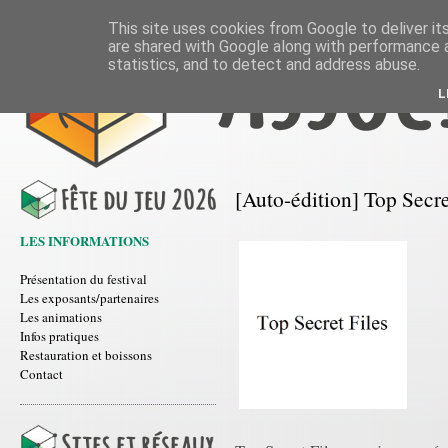
This site uses cookies from Google to deliver its
are shared with Google along with performance a
statistics, and to detect and address abuse.
L
[Auto-édition] Top Secre
LES INFORMATIONS
Présentation du festival
Les exposants/partenaires
Les animations
Infos pratiques
Restauration et boissons
Contact