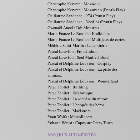
Christophe Kervran : Mosaiqua
Christophe Kervran : Mosamino (Print'n Play)
Guillaume Sandance : 974 (Print'n Play)
Guillaume Sandance : Needles (Print'n Play)
Gwenaël Ancel : Dés Monstres
Marie-France Le Boulch : Kodkidam
Marie-France Le Boulch : Multijeux de cartes
Médéric Saint-Martin : La confrérie
Pascal Louvion : Prométhium
Pascal Louvion : Seul Maître à Bord
Pascal et Delphine Louvion : Cosplay
Pascal et Delphine Louvion : La piste des
animaux
Pascal et Delphine Louvion : Wonderland
Peter Thollet : Building
Peter Thollet : HexAntique
Peter Thollet : La sorcière du miroir
Peter Thollet : L'épopée des héros
Peter Thollet : Maëlstrom
Yann Wolfs : MémoRacers
Yohann Hériot : Capes sur Crazy Town
NOS JEUX AUTO-ÉDITÉS