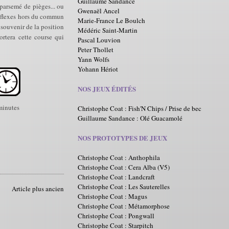
Guillaume Sandance
 parsemé de pièges... ou
Gwenaël Ancel
 réflexes hors du commun
Marie-France Le Boulch
e souvenir de la position
Médéric Saint-Martin
ortera cette course qui
Pascal Louvion
Peter Thollet
Yann Wolfs
Yohann Hériot
NOS JEUX ÉDITÉS
minutes
Christophe Coat : Fish'N Chips / Prise de bec
Guillaume Sandance : Olé Guacamolé
NOS PROTOTYPES DE JEUX
Christophe Coat : Anthophila
Christophe Coat : Cera Alba (V5)
Christophe Coat : Landcraft
Christophe Coat : Les Sauterelles
Article plus ancien
Christophe Coat : Magus
Christophe Coat : Métamorphose
Christophe Coat : Pongwall
Christophe Coat : Starpitch