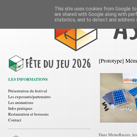
This site uses cookies from Google to 
are shared with Google along with per
statistics, and to detect and address 
[Prototype] Mém
LES INFORMATIONS
Présentation du festival
Les exposants/partenaires
Les animations
Infos pratiques
Restauration et boissons
Contact
Dans MemoRacers, les 