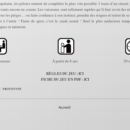
ulaire, les pilotes tentent de compléter le plus vite possible 3 tours d’un circuit
vivants encore en course. Les vaisseaux sont tellement rapides qu’il faut avoir des
ous les pièges… ou faire confiance à son instinct, prendre des risques et tenter de s
r à l’autre ! Faute de quoi, c’est le crash assuré ! Seul le plus audacieux remp
sques et mémoire.
joueurs
À partir de 8 ans
20 
RÈGLES DU JEU :
ICI
FICHE DU JEU EN PDF :
ICI
F
,
PROTOTYPE
Accueil