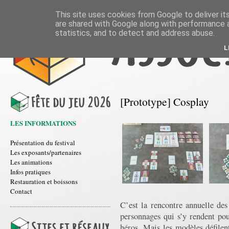
This site uses cookies from Google to deliver its
are shared with Google along with performance a
statistics, and to detect and address abuse.
L
[Prototype] Cosplay
LES INFORMATIONS
Présentation du festival
Les exposants/partenaires
Les animations
Infos pratiques
Restauration et boissons
Contact
C’est la rencontre annuelle de
personnages qui s’y rendent po
héros. Mais les modèles défile