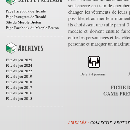
sont encore en train de chercher
Page Facebook de Troadé
changer les vêtements de leurs 
Page Instagram de Troadé
possible, et au meilleur momen
Site du Meeple Breton
ils choisissent une tuile parmi 
Page Facebook du Meeple Breton
modèle et doivent ensuite fair
entre les personnages et les vê
personne et marquer un maximum
Fête du jeu 2025
Fête du jeu 2024
Fête du jeu 2022
De 2 à 4 joueurs
À
Fête du jeu 2019
Fête du jeu 2018
FICHE D
Fête du jeu 2017
GAME PRES
Fête du jeu 2016
Fête du jeu 2015
LIBELLÉS :
COLLECTIF
,
PROTOT