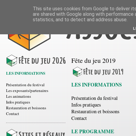
This site uses cookies from Google to deliver its
are shared with Google along with performance a
statistics, and to detect and address abuse.
L
Fête du jeu 2019
LES INFORMATIONS
LES INFORMATIONS
Présentation du festival
Les exposants/partenaires
Les animations
Présentation du festival
Infos pratiques
Infos pratiques
Restauration et boissons
Restauration et boissons
Contact
Contact
LE PROGRAMME