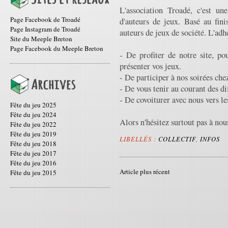
L'association Troadé, c'est un
Page Facebook de Troadé
d'auteurs de jeux. Basé au finis
Page Instagram de Troadé
auteurs de jeux de société. L'adhé
Site du Meeple Breton
Page Facebook du Meeple Breton
- De profiter de notre site, po
présenter vos jeux.
- De participer à nos soirées che
- De vous tenir au courant des di
- De covoiturer avec nous vers l
Fête du jeu 2025
Fête du jeu 2024
Alors n'hésitez surtout pas à nou
Fête du jeu 2022
Fête du jeu 2019
LIBELLÉS :
COLLECTIF
,
INFOS
Fête du jeu 2018
Fête du jeu 2017
Fête du jeu 2016
Article plus récent
Fête du jeu 2015