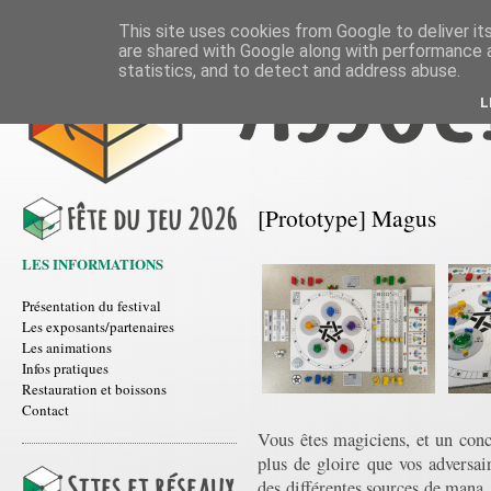
This site uses cookies from Google to deliver its
are shared with Google along with performance a
statistics, and to detect and address abuse.
L
[Prototype] Magus
LES INFORMATIONS
Présentation du festival
Les exposants/partenaires
Les animations
Infos pratiques
Restauration et boissons
Contact
Vous êtes magiciens, et un con
plus de gloire que vos adversai
des différentes sources de mana, r