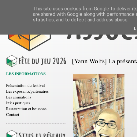
This site uses cookies from Google to deliver its
are shared with Google along with performance a
statistics, and to detect and address abuse.
L
[Yann Wolfs] La présent
LES INFORMATIONS
Présentation du festival
Les exposants/partenaires
Les animations
Infos pratiques
Restauration et boissons
Contact