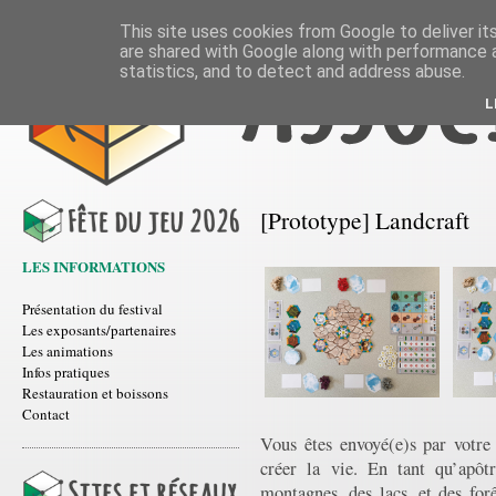
This site uses cookies from Google to deliver its
are shared with Google along with performance a
statistics, and to detect and address abuse.
L
[Prototype] Landcraft
LES INFORMATIONS
Présentation du festival
Les exposants/partenaires
Les animations
Infos pratiques
Restauration et boissons
Contact
Vous êtes envoyé(e)s par votre
créer la vie. En tant qu’apôt
montagnes, des lacs, et des forê