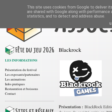
This site uses cookies from Google to deliver its
are shared with Google along with performance a
statistics, and to detect and address abuse.
L
Blackrock
LES INFORMATIONS
Présentation du festival
Les exposants/partenaires
Les animations
Infos pratiques
Restauration et boissons
Contact
Présentation :
BlackRock Edition