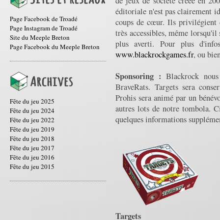
de jeux de société créée en 200
éditoriale n'est pas clairement i
Page Facebook de Troadé
coups de cœur. Ils privilégient
Page Instagram de Troadé
très accessibles, même lorsqu'il 
Site du Meeple Breton
plus averti. Pour plus d'infos
Page Facebook du Meeple Breton
www.blackrockgames.fr
, ou bie
Sponsoring :
Blackrock nous f
BraveRats. Targets sera conse
Prohis sera animé par un bénévol
Fête du jeu 2025
autres lots de notre tombola. C
Fête du jeu 2024
quelques informations supplémen
Fête du jeu 2022
Fête du jeu 2019
Fête du jeu 2018
Fête du jeu 2017
Fête du jeu 2016
Fête du jeu 2015
Targets