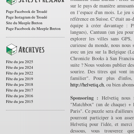
sur le pays de manière amusant
Page Facebook de Troadé
en l’espace d'un mois. Le jeu s
Page Instagram de Troadé
référence en Suisse. C’était au-d
Site du Meeple Breton
équipe à créer davantage : P
Page Facebook du Meeple Breton
langues), Cantuun (un jeu pour
explorer les villes sans GPS, 
curieuse du monde, nous nous 
avec un jeu sur la Belgique (L
Chronicle Books à San Franci
Fête du jeu 2025
suite ? Nous voulons publier des 
Fête du jeu 2024
sourire. Des titres qui vont i
Fête du jeu 2022
familier". Pour plus d'infos,
Fête du jeu 2019
http://helvetiq.ch
, ou bien abonn
Fête du jeu 2018
Fête du jeu 2017
Fête du jeu 2016
Sponsoring :
Helvetiq nous f
Fête du jeu 2015
"Matchbox" (un de chaque) + 
Paris". Ce puzzle sera d'ailleurs
pourront participer à son ass
Helvetiq pour l'idée, et merci
dessous, vous trouverez qu