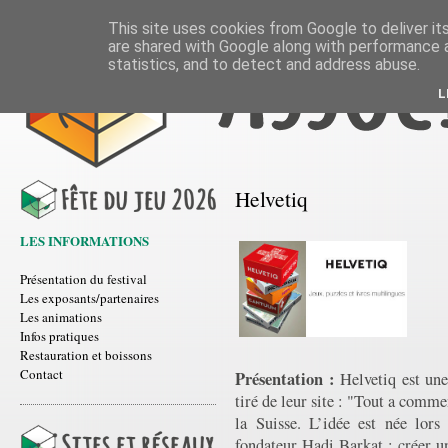
This site uses cookies from Google to deliver its
are shared with Google along with performance a
statistics, and to detect and address abuse.
L
Helvetiq
LES INFORMATIONS
Présentation du festival
Les exposants/partenaires
Les animations
Infos pratiques
Restauration et boissons
Contact
Présentation :
Helvetiq est une
tiré de leur site : "Tout a comm
la Suisse. L’idée est née lors
fondateur Hadi Barkat : créer un