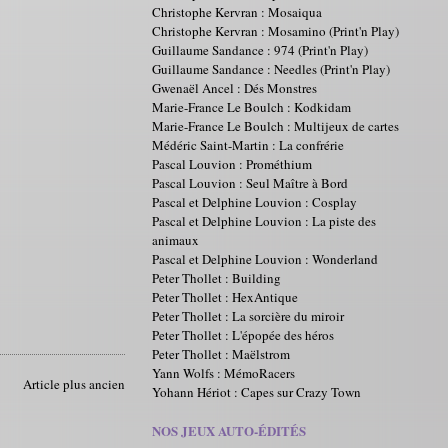
Christophe Kervran : Mosaiqua
Christophe Kervran : Mosamino (Print'n Play)
Guillaume Sandance : 974 (Print'n Play)
Guillaume Sandance : Needles (Print'n Play)
Gwenaël Ancel : Dés Monstres
Marie-France Le Boulch : Kodkidam
Marie-France Le Boulch : Multijeux de cartes
Médéric Saint-Martin : La confrérie
Pascal Louvion : Prométhium
Pascal Louvion : Seul Maître à Bord
Pascal et Delphine Louvion : Cosplay
Pascal et Delphine Louvion : La piste des
animaux
Pascal et Delphine Louvion : Wonderland
Peter Thollet : Building
Peter Thollet : HexAntique
Peter Thollet : La sorcière du miroir
Peter Thollet : L'épopée des héros
Peter Thollet : Maëlstrom
Yann Wolfs : MémoRacers
Article plus ancien
Yohann Hériot : Capes sur Crazy Town
NOS JEUX AUTO-ÉDITÉS