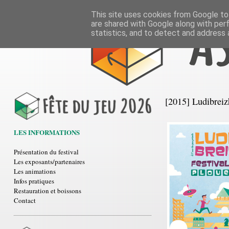
This site uses cookies from Google to 
are shared with Google along with per
statistics, and to detect and address 
[2015] Ludibreizh
LES INFORMATIONS
Présentation du festival
Les exposants/partenaires
Les animations
Infos pratiques
Restauration et boissons
Contact