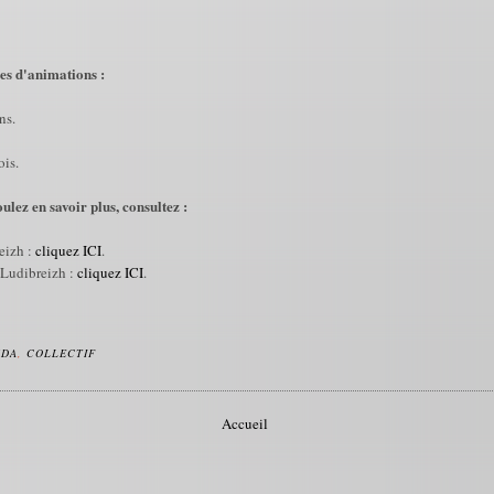
es d'animations :
ns.
ois.
oulez en savoir plus, consultez :
eizh :
cliquez ICI
.
 Ludibreizh :
cliquez ICI
.
NDA
,
COLLECTIF
Accueil