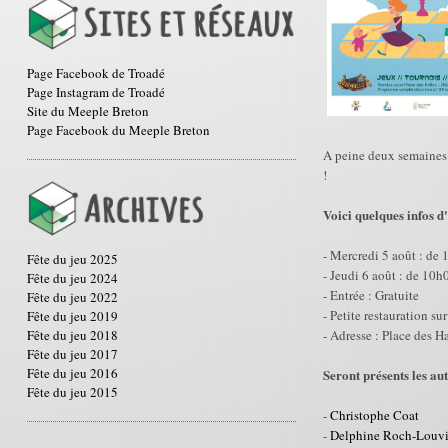
Page Facebook de Troadé
Page Instagram de Troadé
Site du Meeple Breton
Page Facebook du Meeple Breton
A peine deux semaines a
!
Voici quelques infos d
- Mercredi 5 août : de
Fête du jeu 2025
- Jeudi 6 août : de 10
Fête du jeu 2024
- Entrée : Gratuite
Fête du jeu 2022
- Petite restauration su
Fête du jeu 2019
Fête du jeu 2018
- Adresse : Place des H
Fête du jeu 2017
Fête du jeu 2016
Seront présents les aut
Fête du jeu 2015
-
Christophe Coat
-
Delphine Roch-Louv