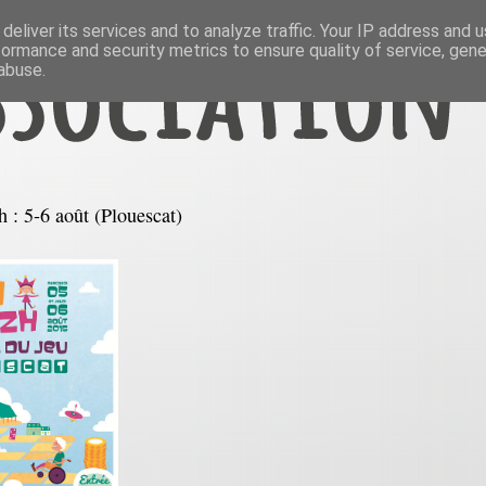
deliver its services and to analyze traffic. Your IP address and 
formance and security metrics to ensure quality of service, gen
abuse.
 : 5-6 août (Plouescat)