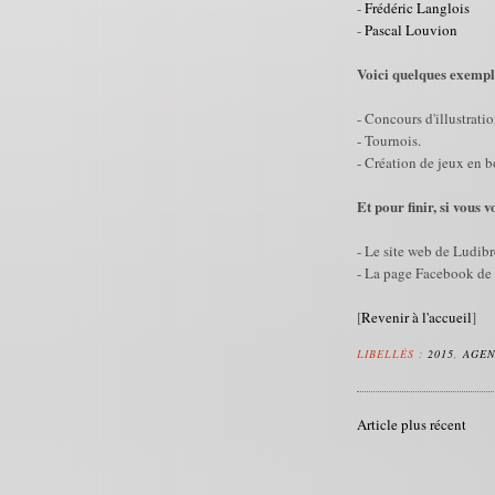
-
Frédéric Langlois
-
Pascal Louvion
Voici quelques exempl
- Concours d'illustratio
- Tournois.
- Création de jeux en b
Et pour finir, si vous v
- Le site web de Ludibr
- La page Facebook de
[
Revenir à l'accueil
]
LIBELLÉS :
2015
,
AGE
Article plus récent