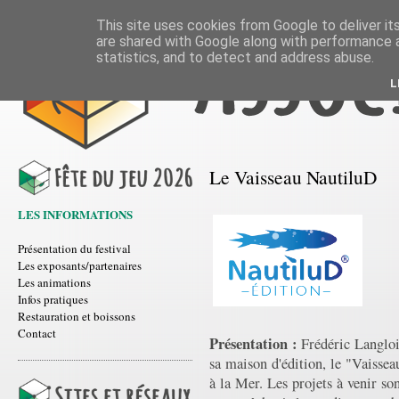
This site uses cookies from Google to deliver its
are shared with Google along with performance a
statistics, and to detect and address abuse.
L
Le Vaisseau NautiluD
LES INFORMATIONS
Présentation du festival
Les exposants/partenaires
Les animations
Infos pratiques
Restauration et boissons
Contact
Présentation :
Frédéric Langlois
sa maison d'édition, le "Vaissea
à la Mer. Les projets à venir so