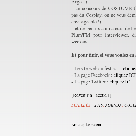
Argo...)
- un concours de COSTUME thèm
pas du Cosplay, on ne vous dema
envisageable !)
- et de gentils animateurs de 
Plum'FM pour interviewer, di
weekend
Et pour finir, si vous voulez en 
- Le site web du festival :
clique
- La page Facebook :
cliquez IC
- La page Twitter :
cliquez ICI
.
[
Revenir à l'accueil
]
LIBELLÉS :
2015
,
AGENDA
,
COLL
Article plus récent