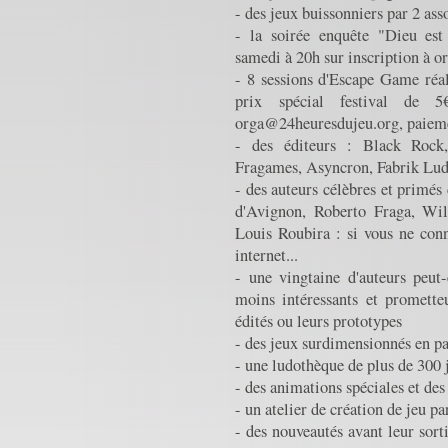
- des jeux buissonniers par 2 ass
- la soirée enquête "Dieu est
samedi à 20h sur inscription à 
- 8 sessions d'Escape Game réa
prix spécial festival de 5€
orga@24heuresdujeu.org, paieme
- des éditeurs : Black Rock
Fragames, Asyncron, Fabrik Ludi
- des auteurs célèbres et primés
d'Avignon, Roberto Fraga, Wil
Louis Roubira : si vous ne con
internet...
- une vingtaine d'auteurs peu
moins intéressants et prometteu
édités ou leurs prototypes
- des jeux surdimensionnés en pa
- une ludothèque de plus de 300
- des animations spéciales et des
- un atelier de création de jeu p
- des nouveautés avant leur sort