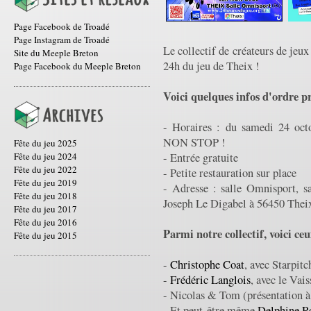
Page Facebook de Troadé
Page Instagram de Troadé
Le collectif de créateurs de jeux
Site du Meeple Breton
24h du jeu de Theix !
Page Facebook du Meeple Breton
Voici quelques infos d'ordre pr
- Horaires : du samedi 24 oct
NON STOP !
Fête du jeu 2025
Fête du jeu 2024
- Entrée gratuite
Fête du jeu 2022
- Petite restauration sur place
Fête du jeu 2019
- Adresse : salle Omnisport, sa
Fête du jeu 2018
Joseph Le Digabel à 56450 Thei
Fête du jeu 2017
Fête du jeu 2016
Parmi notre collectif, voici ceu
Fête du jeu 2015
-
Christophe Coat
, avec Starpitc
-
Frédéric Langlois
, avec le Vai
- Nicolas & Tom (présentation à
- Et peut-être même
Delphine R