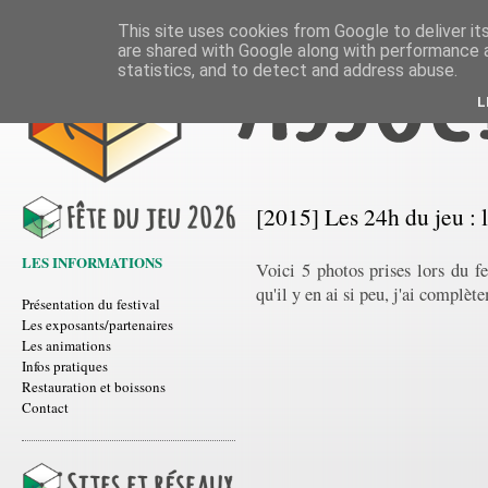
This site uses cookies from Google to deliver its
are shared with Google along with performance a
statistics, and to detect and address abuse.
L
[2015] Les 24h du jeu : 
LES INFORMATIONS
Voici 5 photos prises lors du f
qu'il y en ai si peu, j'ai complè
Présentation du festival
Les exposants/partenaires
Les animations
Infos pratiques
Restauration et boissons
Contact