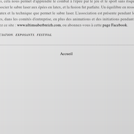
s, cela nous permet d'apprendre le combat à l'épée par le jeu et le sport sans ris
cier le sabre laser aux épées en latex, et la fusion fut parfaite. Un équilibre en res
atex et la technique que permet le sabre laser. L'association est présente pendant
es, dans les comités d'entreprise, en plus des animations et des initiations pendant 
z ce site :
www.ultimsaberbreizh.com
, ou abonnez-vous à cette
page Facebook
.
CIATION
,
EXPOSANTS
,
FESTIVAL
Accueil