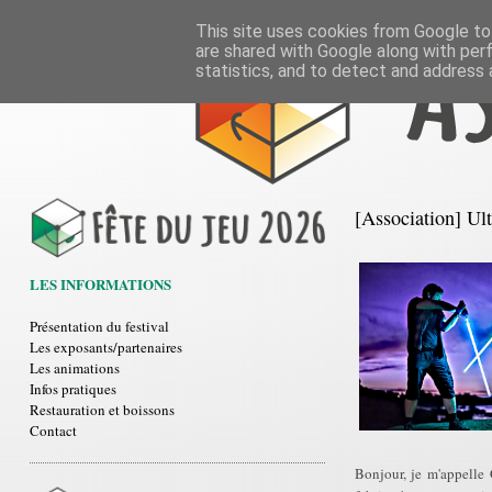
This site uses cookies from Google to 
are shared with Google along with per
statistics, and to detect and address 
[Association] Ul
LES INFORMATIONS
Présentation du festival
Les exposants/partenaires
Les animations
Infos pratiques
Restauration et boissons
Contact
Bonjour, je m'appelle