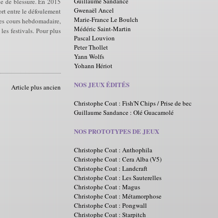
Guillaume Sandance
que de blessure. En 2015
Gwenaël Ancel
sort entre le défoulement
Marie-France Le Boulch
 les cours hebdomadaire,
Médéric Saint-Martin
les festivals. Pour plus
Pascal Louvion
Peter Thollet
Yann Wolfs
Yohann Hériot
NOS JEUX ÉDITÉS
Article plus ancien
Christophe Coat : Fish'N Chips / Prise de bec
Guillaume Sandance : Olé Guacamolé
NOS PROTOTYPES DE JEUX
Christophe Coat : Anthophila
Christophe Coat : Cera Alba (V5)
Christophe Coat : Landcraft
Christophe Coat : Les Sauterelles
Christophe Coat : Magus
Christophe Coat : Métamorphose
Christophe Coat : Pongwall
Christophe Coat : Starpitch