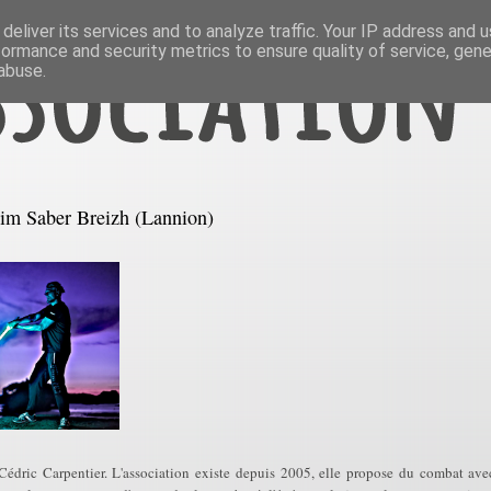
deliver its services and to analyze traffic. Your IP address and 
formance and security metrics to ensure quality of service, gen
abuse.
tim Saber Breizh (Lannion)
 Cédric Carpentier. L'association existe depuis 2005, elle propose du combat av