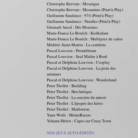
Christophe Kervran : Mosaiqua
Christophe Kervran : Mosamino (Print'n Play)
Guillaume Sandance : 974 (Print'n Play)
Guillaume Sandance : Needles (Print'n Play)
Gwenaël Ancel : Dés Monstres
Marie-France Le Boulch : Kodkidam
Marie-France Le Boulch : Multijeux de cartes
Médéric Saint-Martin : La confrérie
Pascal Louvion : Prométhium
Pascal Louvion : Seul Maître à Bord
Pascal et Delphine Louvion : Cosplay
Pascal et Delphine Louvion : La piste des
animaux
Pascal et Delphine Louvion : Wonderland
Peter Thollet : Building
Peter Thollet : HexAntique
Peter Thollet : La sorcière du miroir
Peter Thollet : L'épopée des héros
Peter Thollet : Maëlstrom
Yann Wolfs : MémoRacers
Yohann Hériot : Capes sur Crazy Town
NOS JEUX AUTO-ÉDITÉS