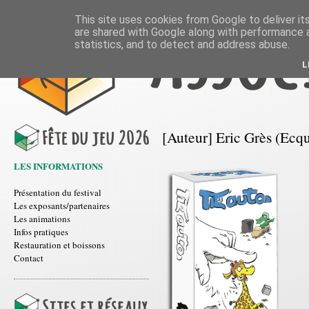
This site uses cookies from Google to deliver its
are shared with Google along with performance a
statistics, and to detect and address abuse.
L
[Auteur] Eric Grès (Ecqu
LES INFORMATIONS
Présentation du festival
Les exposants/partenaires
Les animations
Infos pratiques
Restauration et boissons
Contact