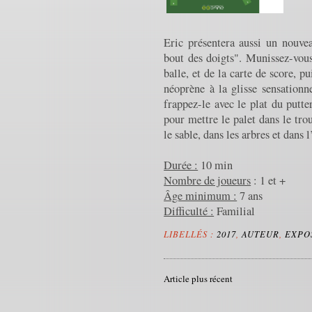
Eric présentera aussi un nouve
bout des doigts". Munissez-vous
balle, et de la carte de score, p
néoprène à la glisse sensationne
frappez-le avec le plat du put
pour mettre le palet dans le tro
le sable, dans les arbres et dans l
Durée :
10 min
Nombre de joueurs
: 1 et +
Âge minimum :
7 ans
Difficulté :
Familial
LIBELLÉS :
2017
,
AUTEUR
,
EXPO
Article plus récent