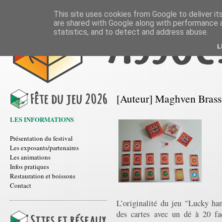
This site uses cookies from Google to deliver its
are shared with Google along with performance a
statistics, and to detect and address abuse.
L
[Auteur] Maghven Brass
LES INFORMATIONS
Présentation du festival
Les exposants/partenaires
Les animations
Infos pratiques
Restauration et boissons
Contact
L’originalité du jeu "Lucky ha
des cartes avec un dé à 20 fa