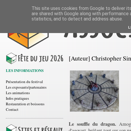
This site uses cookies from Google to deliver its
are shared with Google along with performance a
statistics, and to detect and address abuse.
L
[Auteur] Christopher Si
LES INFORMATIONS
Présentation du festival
Les exposants/partenaires
Les animations
Infos pratiques
Restauration et boissons
Contact
Le souffle du dragon.
Amogh 
d'agovart, brûlant tout sur son p