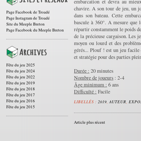
embarcation et devra au mieux 
chavire. A son tour de jeu, un j
Page Facebook de Troadé
dans son bateau. Cette embarc
Page Instagram de Troadé
bascule à 360°. A mesure que l
Site du Meeple Breton
répartir constamment le poids de
Page Facebook du Meeple Breton
de la précieuse cargaison. Les j
moyen ou lourd et des problèmes
gérés... Plouf ! est un jeu facile
et stratégie pour des parties ple
Fête du jeu 2025
Durée :
20 minutes
Fête du jeu 2024
Fête du jeu 2022
Nombre de joueurs
: 2-4
Fête du jeu 2019
Âge minimum :
6 ans
Fête du jeu 2018
Difficulté :
Facile
Fête du jeu 2017
Fête du jeu 2016
LIBELLÉS :
2019
,
AUTEUR
,
EXPO
Fête du jeu 2015
Article plus récent