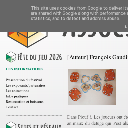
This site uses cookies from Google to deliver its
are shared with Google along with performance a
statistics, and to detect and address abuse.
L
[Auteur] François Gaudi
LES INFORMATIONS
Présentation du festival
Les exposants/partenaires
Les animations
Infos pratiques
Restauration et boissons
Contact
Dans Plouf !, Les joueurs ont ét
animaux du déluge qui s'est ab