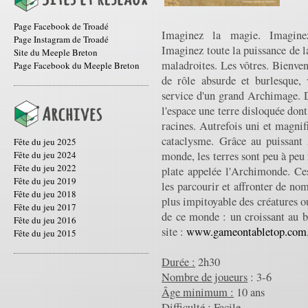
Page Facebook de Troadé
Imaginez la magie. Imagine
Page Instagram de Troadé
Imaginez toute la puissance de l
Site du Meeple Breton
maladroites. Les vôtres. Bienven
Page Facebook du Meeple Breton
de rôle absurde et burlesque, 
service d'un grand Archimage. D
l'espace une terre disloquée do
racines. Autrefois uni et magnif
cataclysme. Grâce au puissant
Fête du jeu 2025
monde, les terres sont peu à peu 
Fête du jeu 2024
Fête du jeu 2022
plate appelée l'Archimonde. Ces
Fête du jeu 2019
les parcourir et affronter de no
Fête du jeu 2018
plus impitoyable des créatures ou
Fête du jeu 2017
de ce monde : un croissant au b
Fête du jeu 2016
site :
www.gameontabletop.com
Fête du jeu 2015
Durée :
2h30
Nombre de joueurs
: 3-6
Âge minimum :
10 ans
Difficulté :
Facile