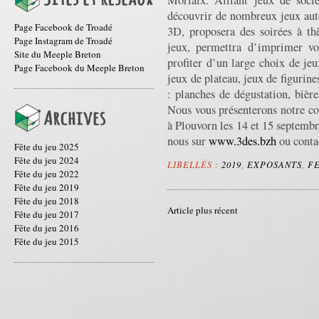
Morlaix. Alliant jeux de soci
découvrir de nombreux jeux aut
Page Facebook de Troadé
3D, proposera des soirées à th
Page Instagram de Troadé
jeux, permettra d’imprimer v
Site du Meeple Breton
profiter d’un large choix de jeu
Page Facebook du Meeple Breton
jeux de plateau, jeux de figurin
: planches de dégustation, bière
Nous vous présenterons notre co
à Plouvorn les 14 et 15 septembr
nous sur
www.3des.bzh
ou conta
Fête du jeu 2025
Fête du jeu 2024
LIBELLÉS :
2019
,
EXPOSANTS
,
FE
Fête du jeu 2022
Fête du jeu 2019
Fête du jeu 2018
Article plus récent
Fête du jeu 2017
Fête du jeu 2016
Fête du jeu 2015