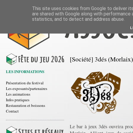
This site uses cookies from Google to deliver its
are shared with Google along with performance a
statistics, and to detect and address abuse.
L
[Société] 3dés (Morlaix
LES INFORMATIONS
Présentation du festival
Les exposants/partenaires
Les animations
Infos pratiques
Restauration et boissons
Contact
Le bar à jeux 3dés ouvrira proc