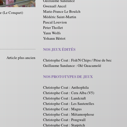
Guillaume Sandance
Gwenaël Ancel
Marie-France Le Boulch
e (Le Conquet)
Médéric Saint-Martin
Pascal Louvion
Peter Thollet
Yann Wolfs
Yohann Hériot
NOS JEUX ÉDITÉS
Article plus ancien
Christophe Coat : Fish'N Chips / Prise de bec
Guillaume Sandance : Olé Guacamolé
NOS PROTOTYPES DE JEUX
Christophe Coat : Anthophila
Christophe Coat : Cera Alba (V5)
Christophe Coat : Landcraft
Christophe Coat : Les Sauterelles
Christophe Coat : Magus
Christophe Coat : Métamorphose
Christophe Coat : Pongwall
Christophe Coat : Starpitch