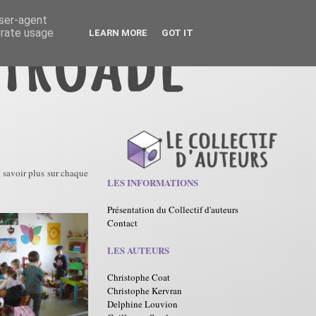
user-agent
erate usage
LEARN MORE
GOT IT
 savoir plus sur chaque
LES INFORMATIONS
Présentation du Collectif d'auteurs
Contact
LES AUTEURS
Christophe Coat
Christophe Kervran
Delphine Louvion