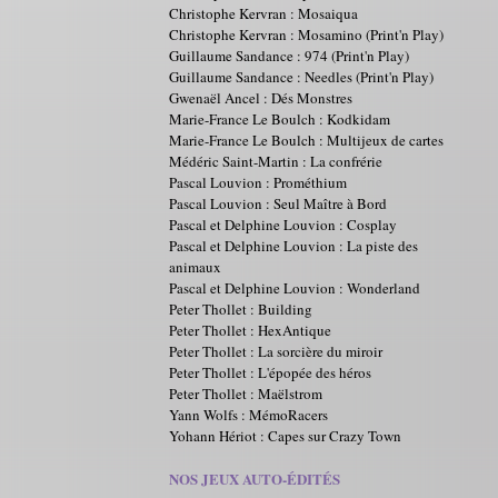
Christophe Kervran : Mosaiqua
Christophe Kervran : Mosamino (Print'n Play)
Guillaume Sandance : 974 (Print'n Play)
Guillaume Sandance : Needles (Print'n Play)
Gwenaël Ancel : Dés Monstres
Marie-France Le Boulch : Kodkidam
Marie-France Le Boulch : Multijeux de cartes
Médéric Saint-Martin : La confrérie
Pascal Louvion : Prométhium
Pascal Louvion : Seul Maître à Bord
Pascal et Delphine Louvion : Cosplay
Pascal et Delphine Louvion : La piste des
animaux
Pascal et Delphine Louvion : Wonderland
Peter Thollet : Building
Peter Thollet : HexAntique
Peter Thollet : La sorcière du miroir
Peter Thollet : L'épopée des héros
Peter Thollet : Maëlstrom
Yann Wolfs : MémoRacers
Yohann Hériot : Capes sur Crazy Town
NOS JEUX AUTO-ÉDITÉS