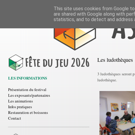
This site uses cookies from Google to 
are shared with Google along with per
statistics, and to detect and address 
Les ludothèques
3 ludothèques seront p
LES INFORMATIONS
ludothèque.
Présentation du festival
Les exposants/partenaires
Les animations
Infos pratiques
Restauration et boissons
Contact