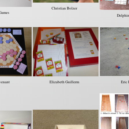
Christian Bolzer
 Games
Delphi
venant
Elizabeth Guillerm
Eric