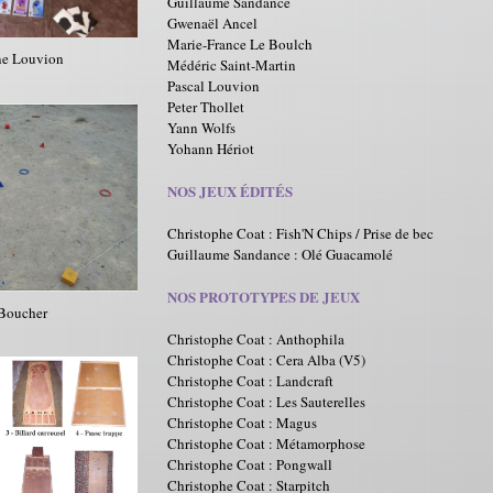
Guillaume Sandance
Gwenaël Ancel
Marie-France Le Boulch
ne Louvion
Médéric Saint-Martin
Pascal Louvion
Peter Thollet
Yann Wolfs
Yohann Hériot
NOS JEUX ÉDITÉS
Christophe Coat : Fish'N Chips / Prise de bec
Guillaume Sandance : Olé Guacamolé
NOS PROTOTYPES DE JEUX
 Boucher
Christophe Coat : Anthophila
Christophe Coat : Cera Alba (V5)
Christophe Coat : Landcraft
Christophe Coat : Les Sauterelles
Christophe Coat : Magus
Christophe Coat : Métamorphose
Christophe Coat : Pongwall
Christophe Coat : Starpitch