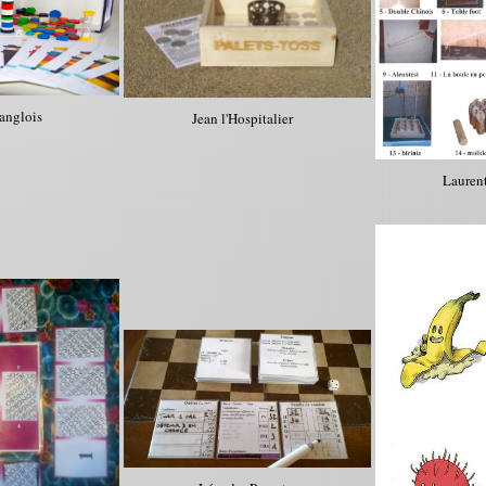
anglois
Jean l'Hospitalier
Lauren