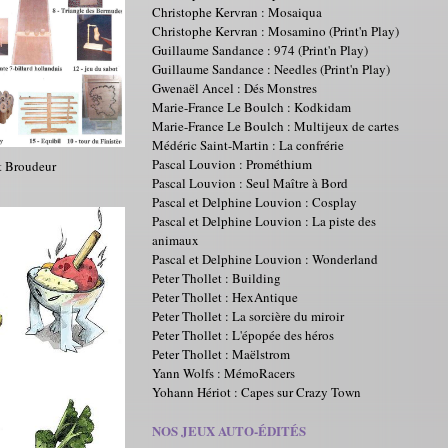
Christophe Kervran : Mosaiqua
Christophe Kervran : Mosamino (Print'n Play)
Guillaume Sandance : 974 (Print'n Play)
Guillaume Sandance : Needles (Print'n Play)
Gwenaël Ancel : Dés Monstres
Marie-France Le Boulch : Kodkidam
Marie-France Le Boulch : Multijeux de cartes
Médéric Saint-Martin : La confrérie
Pascal Louvion : Prométhium
t Broudeur
Pascal Louvion : Seul Maître à Bord
Pascal et Delphine Louvion : Cosplay
Pascal et Delphine Louvion : La piste des
animaux
Pascal et Delphine Louvion : Wonderland
Peter Thollet : Building
Peter Thollet : HexAntique
Peter Thollet : La sorcière du miroir
Peter Thollet : L'épopée des héros
Peter Thollet : Maëlstrom
Yann Wolfs : MémoRacers
Yohann Hériot : Capes sur Crazy Town
NOS JEUX AUTO-ÉDITÉS