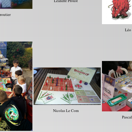
Léandre Proust
routier
Léo
Nicolas Le Com
Pasca