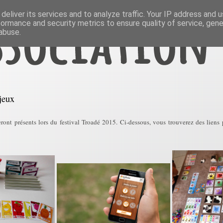
deliver its services and to analyze traffic. Your IP address and 
formance and security metrics to ensure quality of service, gen
abuse.
jeux
eront présents lors du festival Troadé 2015. Ci-dessous, vous trouverez des liens 