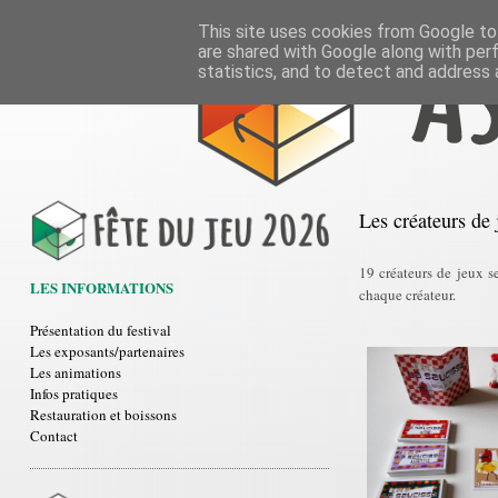
This site uses cookies from Google to 
are shared with Google along with per
statistics, and to detect and address 
Les créateurs de 
19 créateurs de jeux s
LES INFORMATIONS
chaque créateur.
Présentation du festival
Les exposants/partenaires
Les animations
Infos pratiques
Restauration et boissons
Contact