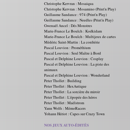
Christophe Kervran : Mosaiqua
Christophe Kervran : Mosamino (Print'n Play)
Guillaume Sandance : 974 (Print'n Play)
Guillaume Sandance : Needles (Print'n Play)
Gwenaël Ancel : Dés Monstres
Marie-France Le Boulch : Kodkidam
Marie-France Le Boulch : Multijeux de cartes
Médéric Saint-Martin : La confrérie
Pascal Louvion : Prométhium
Pascal Louvion : Seul Maître à Bord
Pascal et Delphine Louvion : Cosplay
Pascal et Delphine Louvion : La piste des
animaux
Pascal et Delphine Louvion : Wonderland
Peter Thollet : Building
Peter Thollet : HexAntique
Peter Thollet : La sorcière du miroir
Peter Thollet : L'épopée des héros
Peter Thollet : Maëlstrom
Yann Wolfs : MémoRacers
Yohann Hériot : Capes sur Crazy Town
NOS JEUX AUTO-ÉDITÉS