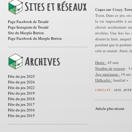
Capes sur Crazy Tow
Tison. Dans ce jeu, on 
la vie impossible à s
Page Facebook de Troadé
Page Instagram de Troadé
choisit secrètement un 
Site du Meeple Breton
révélées. Une fois les 
Page Facebook du Meeple Breton
désirer la faire, auque
pendant que le perdant s
cela se saurait. Ainsi, 
Durée :
45 min
Nombre de joueurs
: 3-
Âge minimum :
10 ans
Fête du jeu 2025
Difficulté :
familial +
Fête du jeu 2024
Fête du jeu 2022
LIBELLÉS :
2016
,
AUTE
Fête du jeu 2019
Fête du jeu 2018
Fête du jeu 2017
Article plus récent
Fête du jeu 2016
Fête du jeu 2015