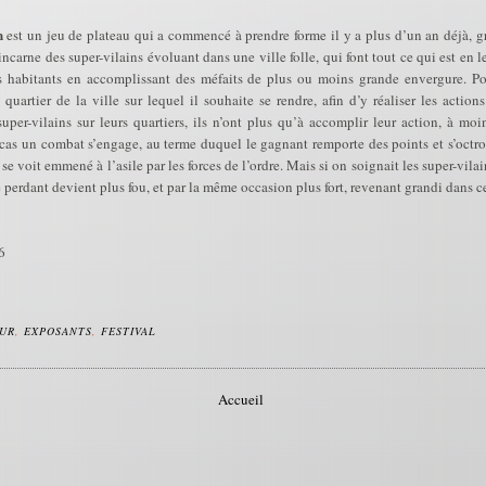
n
est un jeu de plateau qui a commencé à prendre forme il y a plus d’un an déjà, gr
incarne des super-vilains évoluant dans une ville folle, qui font tout ce qui est en 
es habitants en accomplissant des méfaits de plus ou moins grande envergure. Po
quartier de la ville sur lequel il souhaite se rendre, afin d’y réaliser les actio
super-vilains sur leurs quartiers, ils n’ont plus qu’à accomplir leur action, à moi
l cas un combat s’engage, au terme duquel le gagnant remporte des points et s’octro
e voit emmené à l’asile par les forces de l’ordre. Mais si on soignait les super-vilains
le perdant devient plus fou, et par la même occasion plus fort, revenant grandi dans ce
6
UR
,
EXPOSANTS
,
FESTIVAL
Accueil