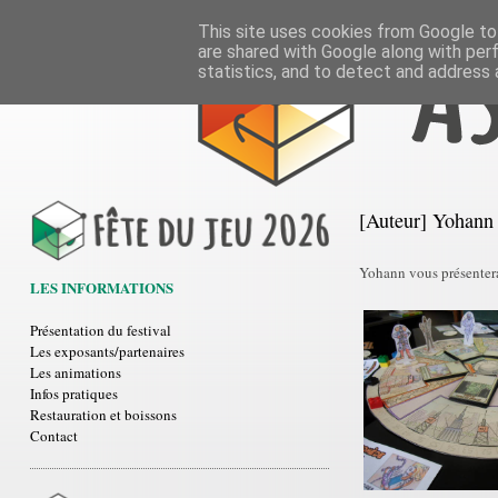
This site uses cookies from Google to 
are shared with Google along with per
statistics, and to detect and address 
[Auteur] Yohann 
Yohann vous présentera
LES INFORMATIONS
Présentation du festival
Les exposants/partenaires
Les animations
Infos pratiques
Restauration et boissons
Contact