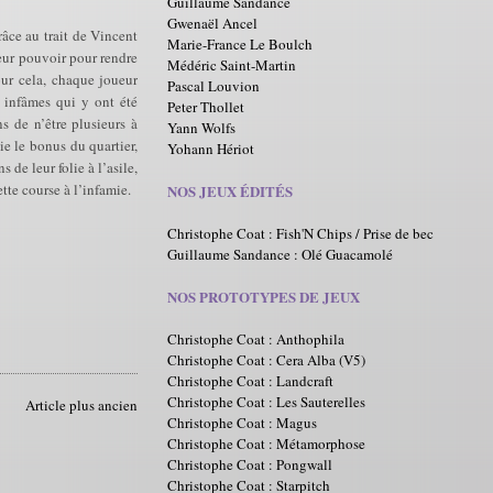
Guillaume Sandance
Gwenaël Ancel
âce au trait de Vincent
Marie-France Le Boulch
leur pouvoir pour rendre
Médéric Saint-Martin
ur cela, chaque joueur
Pascal Louvion
ns infâmes qui y ont été
Peter Thollet
ns de n’être plusieurs à
Yann Wolfs
ie le bonus du quartier,
Yohann Hériot
 de leur folie à l’asile,
tte course à l’infamie.
NOS JEUX ÉDITÉS
Christophe Coat : Fish'N Chips / Prise de bec
Guillaume Sandance : Olé Guacamolé
NOS PROTOTYPES DE JEUX
Christophe Coat : Anthophila
Christophe Coat : Cera Alba (V5)
Christophe Coat : Landcraft
Christophe Coat : Les Sauterelles
Article plus ancien
Christophe Coat : Magus
Christophe Coat : Métamorphose
Christophe Coat : Pongwall
Christophe Coat : Starpitch